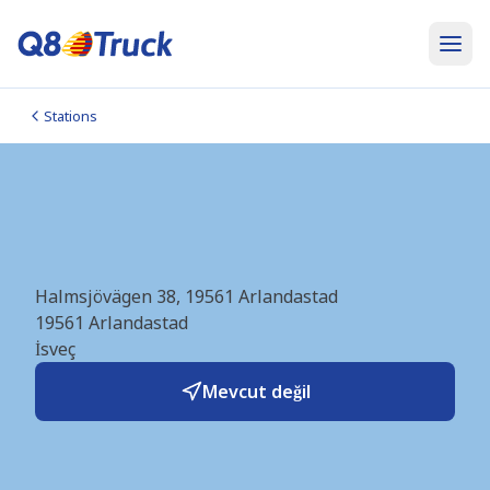
Stations
LNG Arlanda (Gasum)
(SE1639)
Halmsjövägen 38, 19561 Arlandastad
19561
Arlandastad
İsveç
Mevcut değil