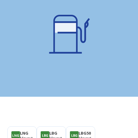
Ürünler
LNG
LBG
LBG50