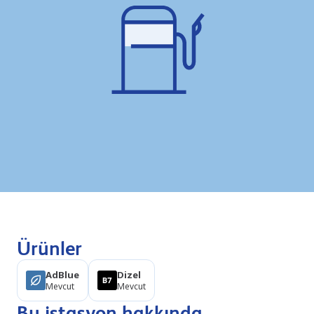
Ürünler
AdBlue
Dizel
Mevcut
Mevcut
Bu istasyon hakkında