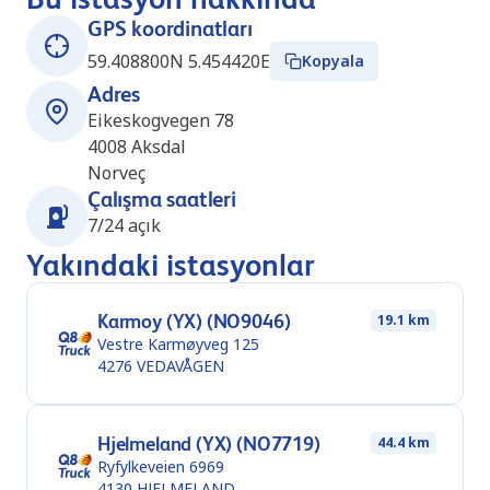
GPS koordinatları
59.408800N 5.454420E
Kopyala
Adres
Eikeskogvegen 78
4008
Aksdal
Norveç
Çalışma saatleri
7/24 açık
Yakındaki istasyonlar
Karmoy (YX) (NO9046)
19.1 km
Vestre Karmøyveg 125
4276
VEDAVÅGEN
Hjelmeland (YX) (NO7719)
44.4 km
Ryfylkeveien 6969
4130
HJELMELAND