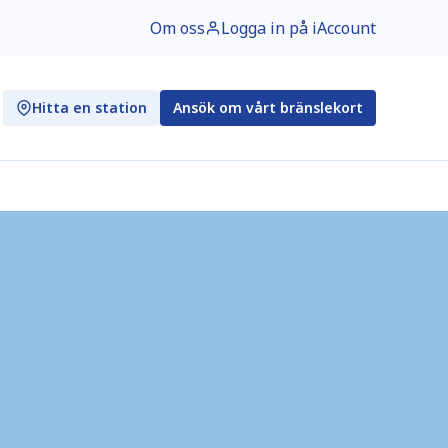
Om oss
Logga in på iAccount
Hitta en station
Ansök om vårt bränslekort