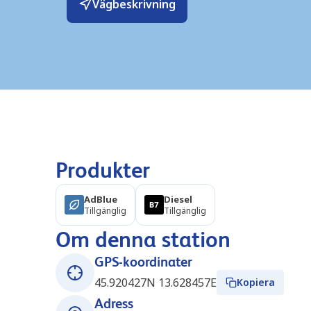
Vägbeskrivning
Produkter
AdBlue
Diesel
Tillgänglig
Tillgänglig
Om denna station
GPS-koordinater
45.920427N 13.628457E
Kopiera
Adress