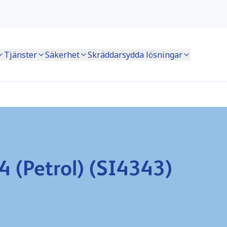
Tjänster
Säkerhet
Skräddarsydda lösningar
 (Petrol) (SI4343)