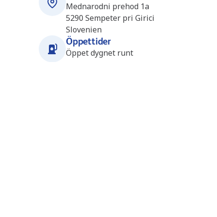
Mednarodni prehod 1a
5290
Sempeter pri Girici
Slovenien
Öppettider
Öppet dygnet runt
Närliggande stationer
Vrtojba (Prunk Oil) (SI4320)
0.1 km
Mednarodni prehod 1a
5290
Sempeter