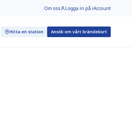
Om oss
Logga in på iAccount
Hitta en station
Ansök om vårt bränslekort