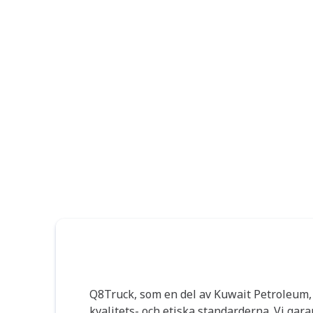
Kvalitet
Q8Truck, som en del av Kuwait Petroleum, 
kvalitets- och etiska standarderna. Vi gar