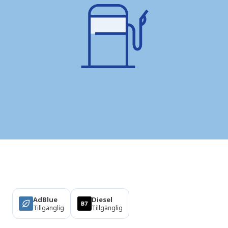
Produkter
AdBlue
Diesel
Tillgänglig
Tillgänglig
Om denna station