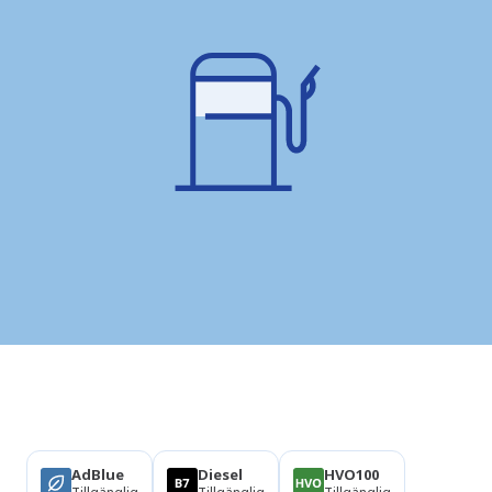
Produkter
AdBlue
Diesel
HVO100