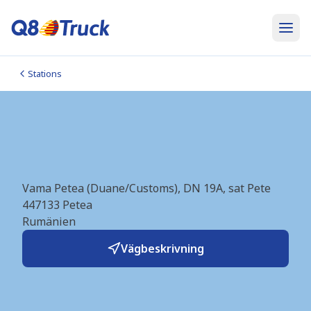
Stations
Satu Mare_Petea
(Rompetrol) (RO9200)
Vama Petea (Duane/Customs), DN 19A, sat Pete
447133
Petea
Rumänien
Vägbeskrivning