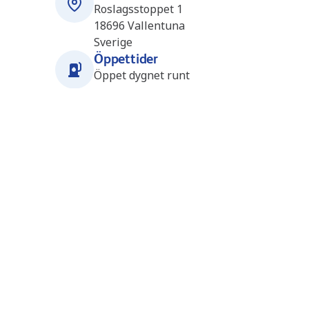
Roslagsstoppet 1
18696
Vallentuna
Sverige
Öppettider
Öppet dygnet runt
Närliggande stationer
LNG Arlanda (Gasum) (SE1639)
23.9 km
Halmsjövägen 38, 19561 Arlandastad
19561
Arlandastad