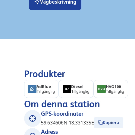
Vägbeskrivning
Produkter
AdBlue
Diesel
HVO100
Tillgänglig
Tillgänglig
Tillgänglig
Om denna station
GPS-koordinater
59.634606N 18.331335E
Kopiera
Adress