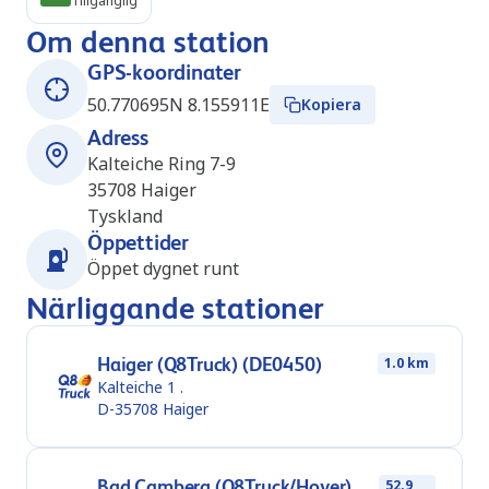
Tillgänglig
Om denna station
GPS-koordinater
50.770695N 8.155911E
Kopiera
Adress
Kalteiche Ring 7-9
35708
Haiger
Tyskland
Öppettider
Öppet dygnet runt
Närliggande stationer
Haiger (Q8Truck) (DE0450)
1.0 km
Kalteiche 1 .
D-35708
Haiger
Bad Camberg (Q8Truck/Hoyer)
52.9