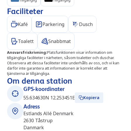
Tillgänglig
Tillgänglig
Faciliteter
Kafé
Parkering
Dusch
Toalett
Snabbmat
Ansvarsfriskrivning
:
Platsfunktionen visar information om
tillgängliga faciliteter i närheten, såsom toaletter och duschar.
Observera att dessa faciliteter inte underhålls av oss, och vi kan
därför inte garantera att informationen är korrekt eller att
tjänsterna är tillgängliga.
Om denna station
GPS-koordinater
55.634630N 12.253451E
Kopiera
Adress
Estlands Allé Denmark
2630
Tåstrup
Danmark