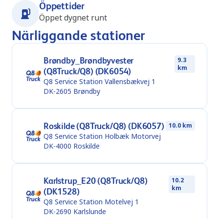
Öppettider
Öppet dygnet runt
Närliggande stationer
Brøndby_Brøndbyvester
9.3
km
(Q8Truck/Q8) (DK6054)
Q8 Service Station Vallensbækvej 1
DK-2605
Brøndby
Roskilde (Q8Truck/Q8) (DK6057)
10.0 km
Q8 Service Station Holbæk Motorvej
DK-4000
Roskilde
Karlstrup_E20 (Q8Truck/Q8)
10.2
km
(DK1528)
Q8 Service Station Motelvej 1
DK-2690
Karlslunde