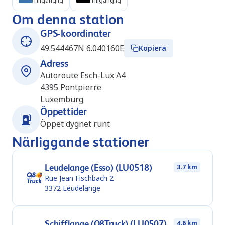
Tillgänglig
Tillgänglig
Om denna station
GPS-koordinater
49.544467N 6.040160E
Kopiera
Adress
Autoroute Esch-Lux A4
4395
Pontpierre
Luxemburg
Öppettider
Öppet dygnet runt
Närliggande stationer
Leudelange (Esso) (LU0518)
3.7 km
Rue Jean Fischbach 2
3372
Leudelange
Schifflange (Q8Truck) (LU0507)
4.6 km