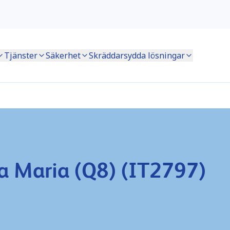
Tjänster
Säkerhet
Skräddarsydda lösningar
a Maria (Q8) (IT2797)