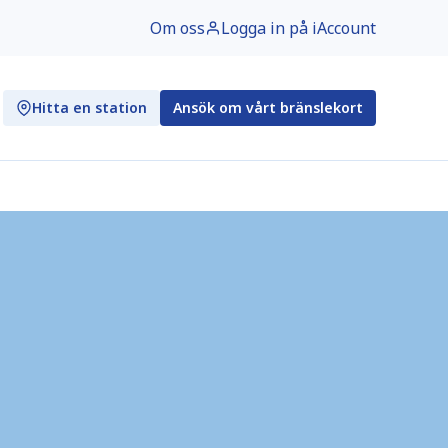
Om oss
Logga in på iAccount
Hitta en station
Ansök om vårt bränslekort