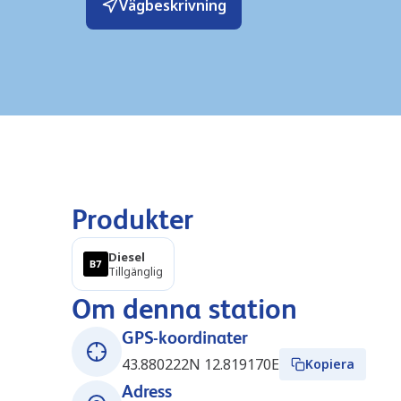
Vägbeskrivning
Produkter
Diesel
Tillgänglig
Om denna station
GPS-koordinater
43.880222N 12.819170E
Kopiera
Adress