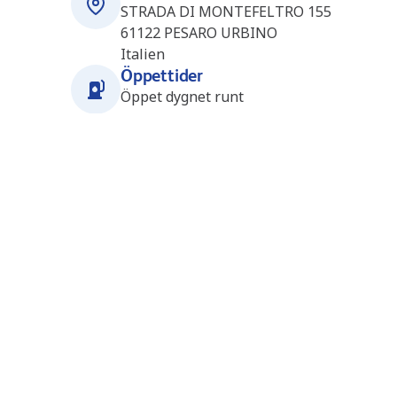
STRADA DI MONTEFELTRO 155
61122
PESARO URBINO
Italien
Öppettider
Öppet dygnet runt
Närliggande stationer
Montefeltro Est (Rn)_A14 (Q8)
20.5
km
(IT2763)
ADS Montefeltro Est A14 Adriatica
47838
Riccione