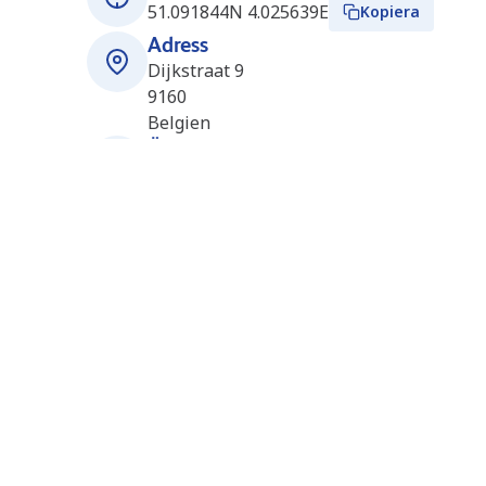
51.091844N 4.025639E
Kopiera
Adress
Dijkstraat 9
9160
Belgien
Öppettider
Öppet dygnet runt
Närliggande stationer
Zelzate (Q8Truck) (BE0668)
17.4 km
Industriepark Rosteyne 15
9060
Zelzate