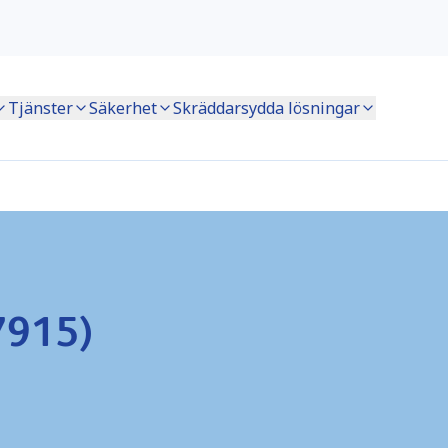
Tjänster
Säkerhet
Skräddarsydda lösningar
7915)