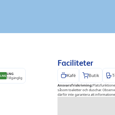
Faciliteter
LNG
Kafé
Butik
T
Tillgänglig
Ansvarsfriskrivning
:
Platsfunktionen
såsom toaletter och duschar. Observera
därför inte garantera att informationen