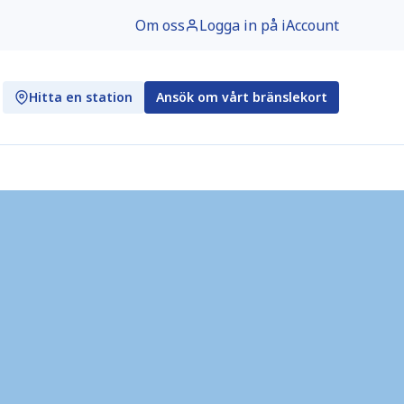
Om oss
Logga in på iAccount
Hitta en station
Ansök om vårt bränslekort