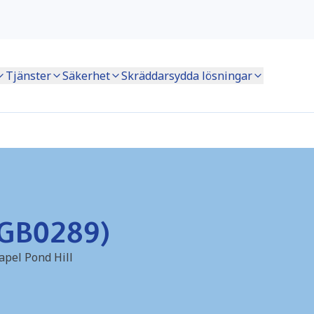
Tjänster
Säkerhet
Skräddarsydda lösningar
(GB0289)
pel Pond Hill