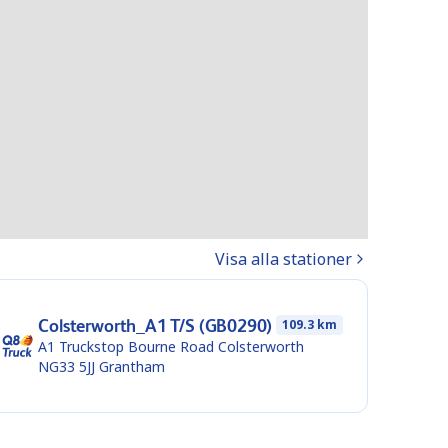
Visa alla stationer
Colsterworth_A1 T/S (GB0290)
109.3 km
A1 Truckstop Bourne Road Colsterworth
NG33 5JJ
Grantham