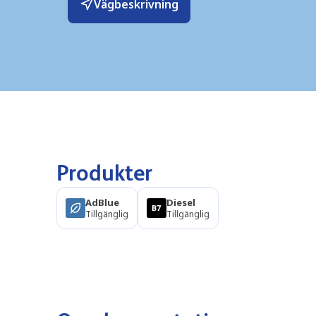
Vägbeskrivning
Produkter
AdBlue
Diesel
Tillgänglig
Tillgänglig