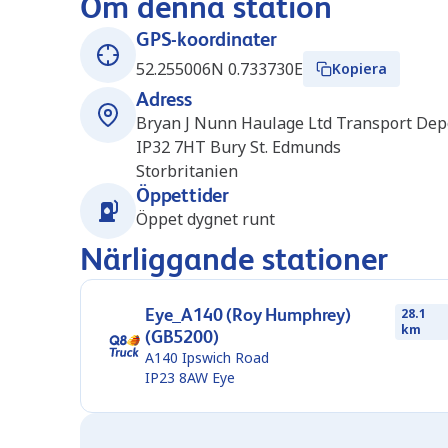
Om denna station
GPS-koordinater
52.255006N 0.733730E
Kopiera
Adress
Bryan J Nunn Haulage Ltd Transport Depo
IP32 7HT
Bury St. Edmunds
Storbritanien
Öppettider
Öppet dygnet runt
Närliggande stationer
Eye_A140 (Roy Humphrey)
28.1
km
(GB5200)
A140 Ipswich Road
IP23 8AW
Eye