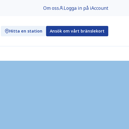
Om oss
Logga in på iAccount
Hitta en station
Ansök om vårt bränslekort