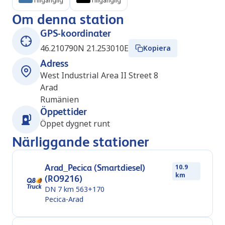
Tillgänglig
Tillgänglig
Om denna station
GPS-koordinater
46.210790N 21.253010E
Kopiera
Adress
West Industrial Area II Street 8
Arad
Rumänien
Öppettider
Öppet dygnet runt
Närliggande stationer
Arad_Pecica (Smartdiesel)
10.9
km
(RO9216)
DN 7 km 563+170
Pecica-Arad