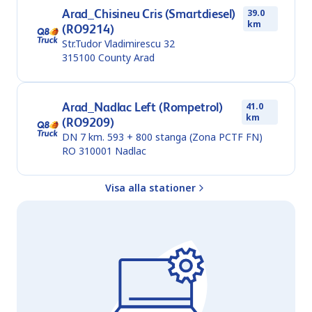
Arad_Chisineu Cris (Smartdiesel)
39.0
km
(RO9214)
Str.Tudor Vladimirescu 32
315100
County Arad
Arad_Nadlac Left (Rompetrol)
41.0
km
(RO9209)
DN 7 km. 593 + 800 stanga (Zona PCTF FN)
RO 310001
Nadlac
Visa alla stationer