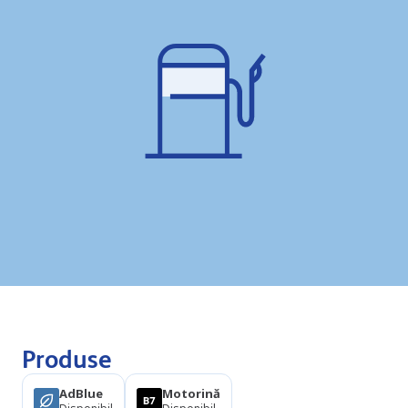
Produse
AdBlue
Motorină