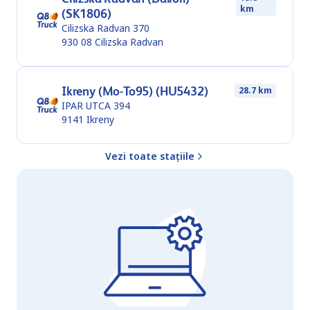
km
(SK1806)
Cilizska Radvan 370
930 08
Cilizska Radvan
Ikreny (Mo-To95) (HU5432)
28.7 km
IPAR UTCA 394
9141
Ikreny
Vezi toate stațiile