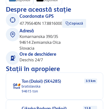
Disponibil
Disponibil
Despre această stație
Coordonate GPS
47.795640N 17.881600E
Copiază
Adresă
Komarnanska 390/35
94614
Zemianska Olca
Slovacia
Ore de deschidere
Deschis 24/7
Stații în apropiere
Ton (Daloil) (SK4285)
3.5 km
bratislavska
94615
ton
Cilizska Radvan (Dalioil)
13.8