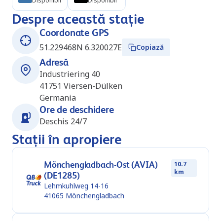
Disponibil
Disponibil
Despre această stație
Coordonate GPS
51.229468N 6.320027E
Copiază
Adresă
Industriering 40
41751
Viersen-Dülken
Germania
Ore de deschidere
Deschis 24/7
Stații în apropiere
Mönchengladbach-Ost (AVIA)
10.7
km
(DE1285)
Lehmkuhlweg 14-16
41065
Mönchengladbach