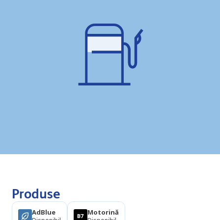
Produse
AdBlue
Motorină