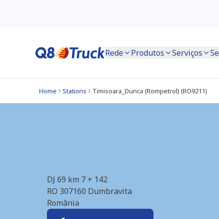
Rede
Produtos
Serviços
Se
Home
Stations
Timisoara_Dunca (Rompetrol) (RO9211)
Timisoara_Dunca (
DJ 69 km 7 + 142
RO 307160
Dumbravita
România