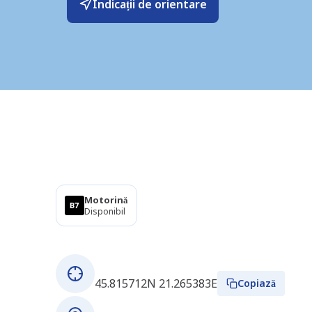
Indicații de orientare
Produse
Motorină
Disponibil
Despre această stație
Coordonate GPS
45.815712N 21.265383E
Copiază
Adresă