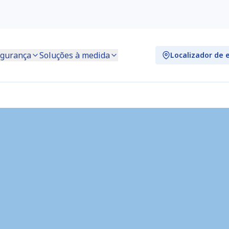
gurança
Soluções à medida
Localizador de 
Rompetrol) (RO9211)