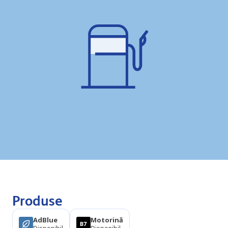
Produse
AdBlue
Motorină