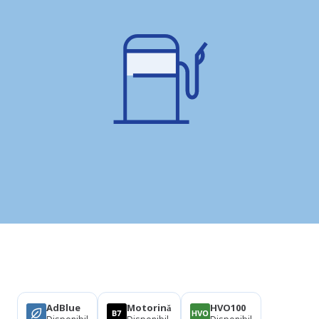
Produse
AdBlue
Motorină
HVO100