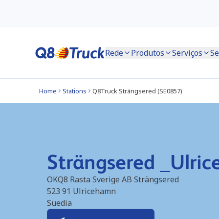
Rede
Produtos
Serviços
Se
Home
Stations
Q8Truck Strängsered (SE0857)
Strängsered _Ulri
OKQ8 Rasta Sverige AB Strängsered
523 91
Ulricehamn
Suedia