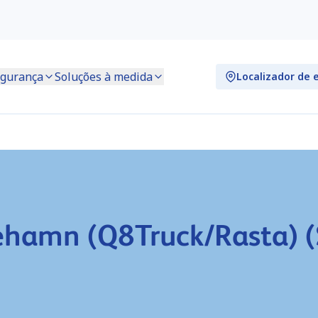
gurança
Soluções à medida
Localizador de 
cehamn (Q8Truck/Rasta) 