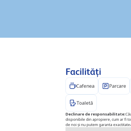
Facilități
Cafenea
Parcare
Toaletă
Declinare de responsabilitate
:
Cău
disponibile din apropiere, cum ar fi to
de noi și nu putem garanta exactitatea