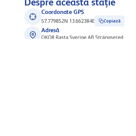
Despre această stație
Coordonate GPS
57.779852N 13.662384E
Copiază
Adresă
OKQ8 Rasta Sverige AB Strängsered
523 91
Ulricehamn
Suedia
Ore de deschidere
Deschis 24/7
Stații în apropiere
LNG Jönköping (Gasum)
30.7
km
(SE1627)
Frysvägen 1
55652
Jönköping