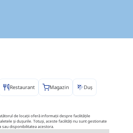
Restaurant
Magazin
Duș
tătorul de locații oferă informații despre facilitățile
aletele și dușurile. Totuși, aceste facilități nu sunt gestionate
 sau disponibilitatea acestora.