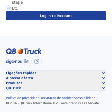
stație
Etc.
Log in to iAccount
siga-nos
Ligações rápidas
A nossa oferta
Produtos
Q8Truck
Política de privacidade
Declaração de cookies
Acessibilidade
©
2026
-
Q8Truck International B.V.
Toate drepturile rezervate.