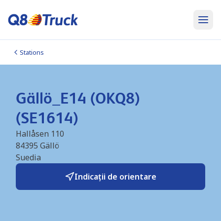
Stations
Gällö_E14 (OKQ8)
(SE1614)
Hallåsen 110
84395
Gällö
Suedia
Indicații de orientare