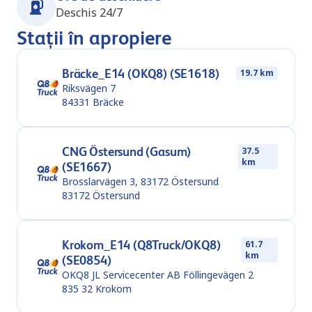
Deschis 24/7
Stații în apropiere
Bräcke_E14 (OKQ8) (SE1618)
19.7 km
Riksvägen 7
84331
Bräcke
CNG Östersund (Gasum)
37.5
km
(SE1667)
Brosslarvägen 3, 83172 Östersund
83172
Östersund
Krokom_E14 (Q8Truck/OKQ8)
61.7
km
(SE0854)
OKQ8 JL Servicecenter AB Föllingevägen 2
835 32
Krokom