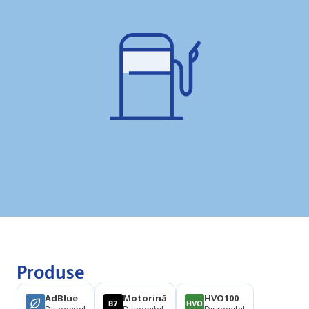
Produse
AdBlue
Motorină
HVO100