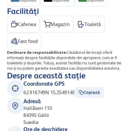
Disponibil
Disponibil
Disponibil
Facilități
Cafenea
Magazin
Toaletă
Fast food
Declinare de responsabilitate
:
Căutătorul de locații oferă
informații despre facilitățile disponibile din apropiere, cum ar fi
toaletele și dușurile. Totuși, aceste facilități nu sunt gestionate de
noi și nu putem garanta exactitatea sau disponibilitatea acestora.
Despre această stație
Coordonate GPS
62.916749N 15.254914E
Copiază
Adresă
Hallåsen 110
84395
Gällö
Suedia
Ore de deschidere