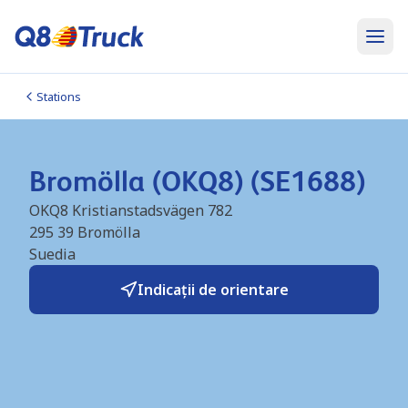
Stations
Bromölla (OKQ8) (SE1688)
OKQ8 Kristianstadsvägen 782
295 39
Bromölla
Suedia
Indicații de orientare