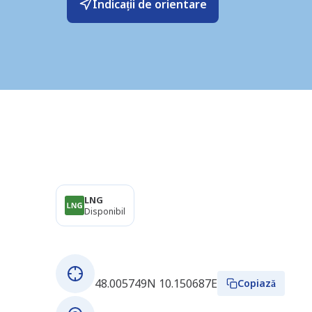
Indicații de orientare
Produse
LNG
Disponibil
Despre această stație
Coordonate GPS
48.005749N 10.150687E
Copiază
Adresă