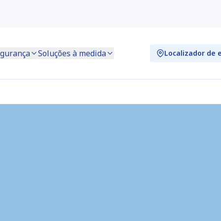
gurança
Soluções à medida
Localizador de 
lternoil) (DE4989)