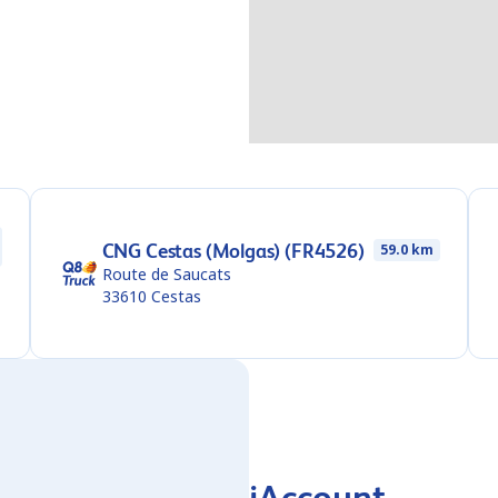
CNG Cestas (Molgas) (FR4526)
59.0 km
Route de Saucats
33610
Cestas
iAccount