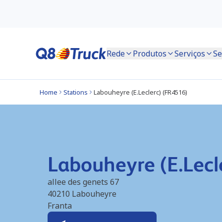
Rede
Produtos
Serviços
Se
Home
Stations
Labouheyre (E.Leclerc) (FR4516)
Labouheyre (E.Lecl
allee des genets 67
40210
Labouheyre
Franta