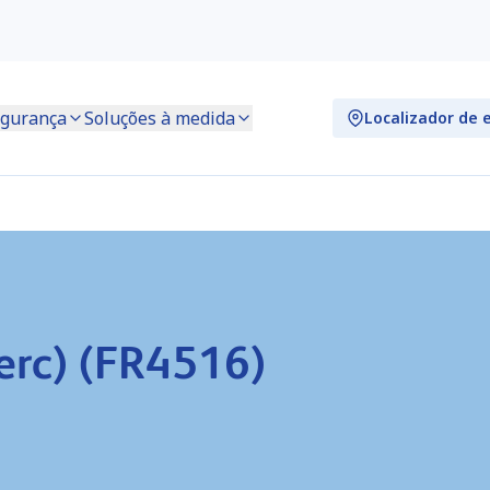
gurança
Soluções à medida
Localizador de 
erc) (FR4516)