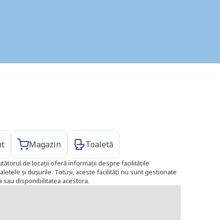
nt
Magazin
Toaletă
tătorul de locații oferă informații despre facilitățile
aletele și dușurile. Totuși, aceste facilități nu sunt gestionate
 sau disponibilitatea acestora.