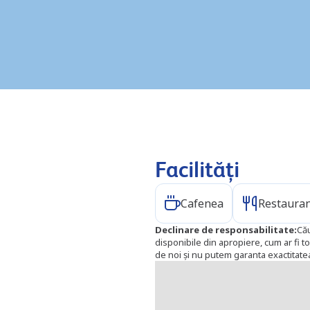
Facilități
Cafenea
Restaura
Declinare de responsabilitate
:
Cău
disponibile din apropiere, cum ar fi to
de noi și nu putem garanta exactitatea