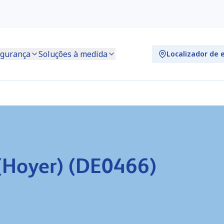
gurança
Soluções à medida
Localizador de 
(Hoyer) (DE0466)