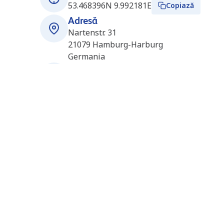
53.468396N 9.992181E
Copiază
Adresă
Nartenstr. 31
21079
Hamburg-Harburg
Germania
Ore de deschidere
Deschis 24/7
Stații în apropiere
LNG Hamburg-Marmstorf
5.3
km
(Rolande) (DE4986)
Malfeldstrasse 23
21077
Hamburg