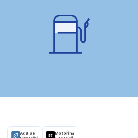
Produse
AdBlue
Motorină