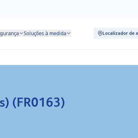
gurança
Soluções à medida
Localizador de 
s) (FR0163)