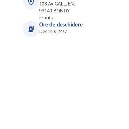
108 AV GALLIENI
93140
BONDY
Franta
Ore de deschidere
Deschis 24/7
Stații în apropiere
Le Blanc Mesnil (Esso Express)
5.3
km
(FR1031)
2 Avenue du 8 mai 1945
93150
Le Blanc-Mesnil