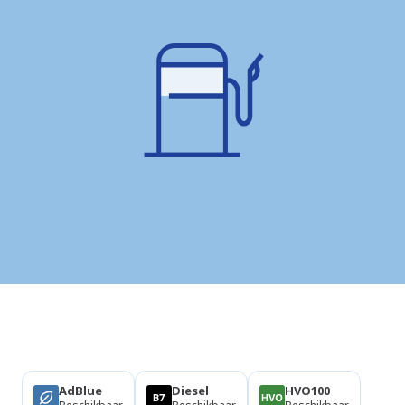
Producten
AdBlue
Diesel
HVO100