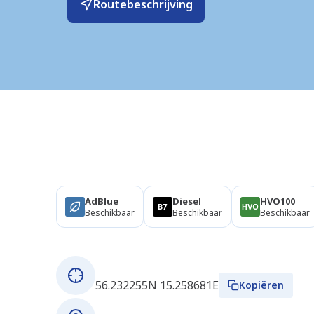
Routebeschrijving
Producten
AdBlue
Diesel
HVO100
Beschikbaar
Beschikbaar
Beschikbaar
Over dit station
GPS coördinaten
56.232255N 15.258681E
Kopiëren
Adres