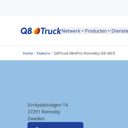
Netwerk
Producten
Dienst
Home
Stations
Q8Truck MiniPris Ronneby (SE1607)
Ronneby (OKQ8) (
Sörbydalsvägen 14
37291
Ronneby
Zweden