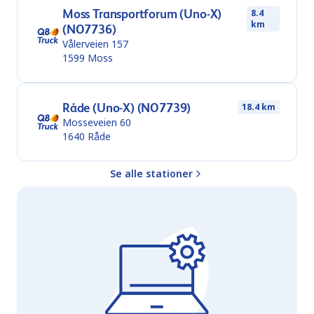
Moss Transportforum (Uno-X)
8.4
km
(NO7736)
Vålerveien 157
1599
Moss
Råde (Uno-X) (NO7739)
18.4 km
Mosseveien 60
1640
Råde
Se alle stationer