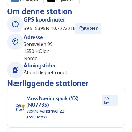
Tilgængelig
Tilgængelig
Om denne station
GPS-koordinater
59.515395N 10.727221E
Kopiér
Adresse
Sonsveien 99
1550
HOlen
Norge
Åbningstider
Åbent døgnet rundt
Nærliggende stationer
Moss Næringspark (YX)
7.5
km
(NO7735)
Vestre Vanemvei 22
1599
Moss