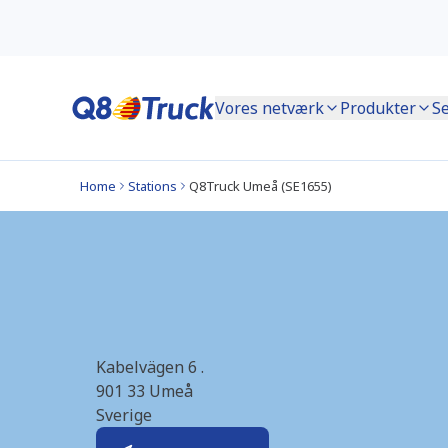
Vores netværk
Produkter
Se
Home
Stations
Q8Truck Umeå (SE1655)
Umeå (Q8Truck) (
Kabelvägen 6 .
901 33
Umeå
Sverige