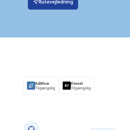
Rutevejledning
Produkter
AdBlue
Diesel
Tilgængelig
Tilgængelig
Om denne station
GPS-koordinater