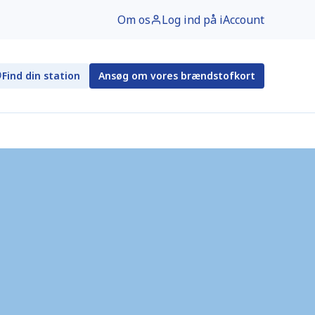
Om os
Log ind på iAccount
Find din station
Ansøg om vores brændstofkort