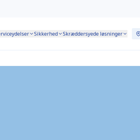
rviceydelser
Sikkerhed
Skræddersyede løsninger
SE1655)