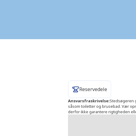
Faciliteter
Reservedele
Ansvarsfraskrivelse
:
Stedsøgeren gi
såsom toiletter og brusebad. Vær opmæ
derfor ikke garantere rigtigheden el