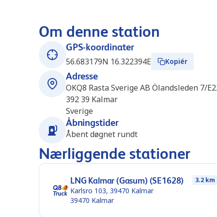
Om denne station
GPS-koordinater
56.683179N 16.322394E
Kopiér
Adresse
OKQ8 Rasta Sverige AB Ölandsleden 7/E2
392 39
Kalmar
Sverige
Åbningstider
Åbent døgnet rundt
Nærliggende stationer
LNG Kalmar (Gasum) (SE1628)
3.2 km
Karlsro 103, 39470 Kalmar
39470
Kalmar