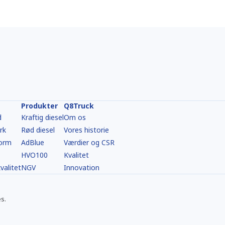
Produkter
Q8Truck
d
Kraftig diesel
Om os
rk
Rød diesel
Vores historie
form
AdBlue
Værdier og CSR
HVO100
Kvalitet
valitet
NGV
Innovation
s.