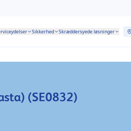
rviceydelser
Sikkerhed
Skræddersyede løsninger
asta) (SE0832)