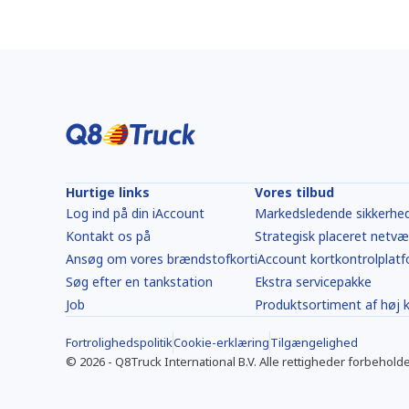
Hurtige links
Vores tilbud
Log ind på din iAccount
Markedsledende sikkerhe
Kontakt os på
Strategisk placeret netvæ
Ansøg om vores brændstofkort
iAccount kortkontrolplat
Søg efter en tankstation
Ekstra servicepakke
Job
Produktsortiment af høj k
Fortrolighedspolitik
Cookie-erklæring
Tilgængelighed
©
2026
-
Q8Truck International B.V.
Alle rettigheder forbeholde