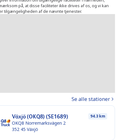
ver information om tilgængelige faciliteter i nærheden,
rksom på, at disse faciliteter ikke drives af os, og vi kan
ler tilgængeligheden af de nævnte tjenester.
Se alle stationer
Växjö (OKQ8) (SE1689)
94.3 km
OKQ8 Norremarksvägen 2
352 45
Växjö