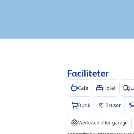
Faciliteter
Café
Hotel
L
Butik
Bruser
Værksted eller garage