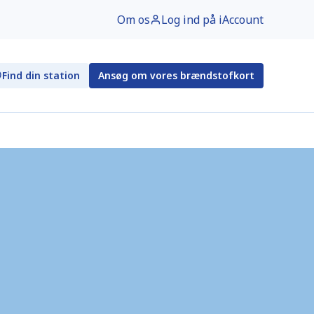
Om os
Log ind på iAccount
Find din station
Ansøg om vores brændstofkort