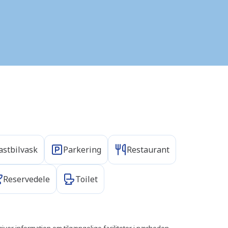
astbilvask
Parkering
Restaurant
Reservedele
Toilet