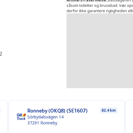
Ansvarsfraskrivelse
:
Stedsøgeren gi
såsom toiletter og brusebad. Vær opmæ
derfor ikke garantere rigtigheden el
2
Ronneby (OKQ8) (SE1607)
82.4 km
Sörbydalsvägen 14
37291
Ronneby