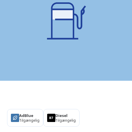
Produkter
AdBlue
Diesel
Tilgængelig
Tilgængelig
Om denne station