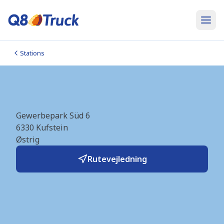
Stations
Kufstein (AP) (AT4465)
Gewerbepark Süd 6
6330
Kufstein
Østrig
Rutevejledning