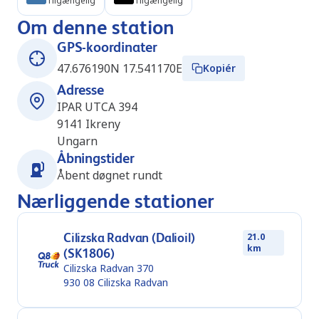
Tilgængelig
Tilgængelig
Om denne station
GPS-koordinater
47.676190N 17.541170E
Kopiér
Adresse
IPAR UTCA 394
9141
Ikreny
Ungarn
Åbningstider
Åbent døgnet rundt
Nærliggende stationer
Cilizska Radvan (Dalioil)
21.0
km
(SK1806)
Cilizska Radvan 370
930 08
Cilizska Radvan