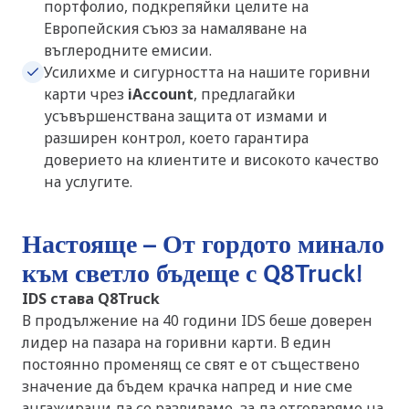
портфолио, подкрепяйки целите на
Европейския съюз за намаляване на
въглеродните емисии.
Усилихме и сигурността на нашите горивни
карти чрез
iAccount
, предлагайки
усъвършенствана защита от измами и
разширен контрол, което гарантира
доверието на клиентите и високото качество
на услугите.
Настояще – От гордото минало
към светло бъдеще с Q8Truck!
IDS става Q8Truck
В продължение на 40 години IDS беше доверен
лидер на пазара на горивни карти. В един
постоянно променящ се свят е от съществено
значение да бъдем крачка напред и ние сме
ангажирани да се развиваме, за да отговаряме на