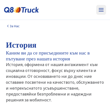
За Нас
История
Каним ви да се присъедините към нас в
пътуване през нашата история
История, оформена от нашия ангажимент към
социална отговорност, фокус върху клиента и
иновации. От основаването ни до днес ние
оставаме посветени на качеството, обслужването
и непрекъснатото усъвършенстване,
предоставяйки безпроблемни и надеждни
решения за мобилност.