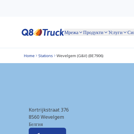
Мрежа
Продукти
Услуги
Home
Stations
Wevelgem (G&V) (BE7906)
Wevelgem (G&V) (
Kortrijkstraat 376
8560
Wevelgem
Белгия