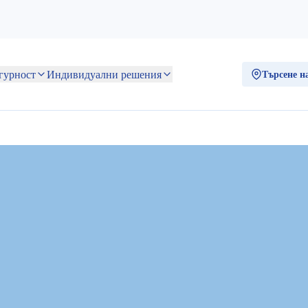
Индивидуални
Сигурност
Търсене на ста
решения
BE7906)