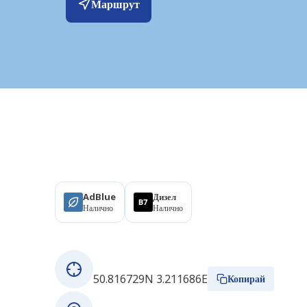
Маршрут
Продукти
AdBlue
Дизел
Налично
Налично
За тази станция
GPS координати
50.816729N 3.211686E
Копирай
Адрес