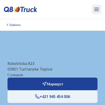
Stations
Turcianske Teplice (Daloil)
(SK4292)
Robotnícka 823
03901
Turčianske Teplice
Словакия
Маршрут
+421 945 454 006