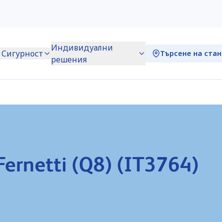
Индивидуални
Сигурност
Търсене на ста
решения
Fernetti (Q8) (IT3764)