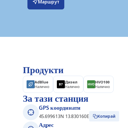
Маршрут
Продукти
AdBlue
Дизел
HVO100
Налично
Налично
Налично
За тази станция
GPS координати
45.699613N 13.830160E
Копирай
Адрес