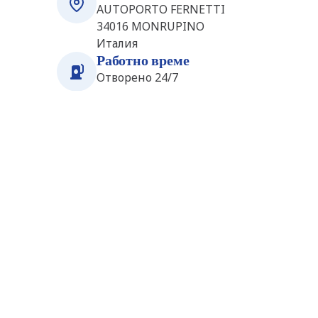
AUTOPORTO FERNETTI
34016
MONRUPINO
Италия
Работно време
Отворено 24/7
Станции наблизо
Sezana (ECO OIL) (SI4346)
2.2 km
Partizanska Cesta 86
6210
Sezana