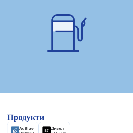
Продукти
AdBlue
Дизел