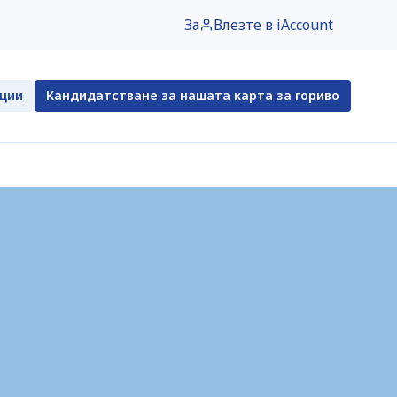
За
Влезте в iAccount
нции
Кандидатстване за нашата карта за гориво