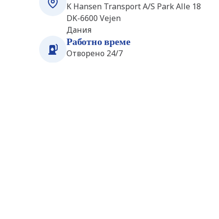
K Hansen Transport A/S Park Alle 18
DK-6600
Vejen
Дания
Работно време
Отворено 24/7
Станции наблизо
Kolding_Harte S_E20 (Q8)
15.3
km
(DK8192)
Q8 Service Station Esbjergmotorvejen 647 B
6000
Kolding