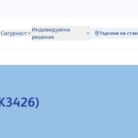
Индивидуални
Сигурност
Търсене на ста
решения
DK3426)