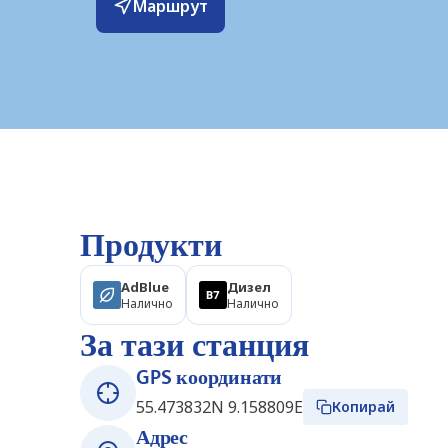
Маршрут
Продукти
AdBlue
Дизел
Налично
Налично
За тази станция
GPS координати
55.473832N 9.158809E
Копирай
Адрес