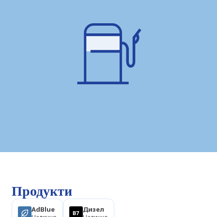
Продукти
AdBlue
Дизел