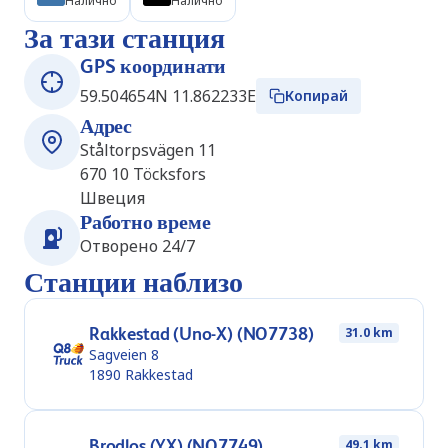
Налично
Налично
За тази станция
GPS координати
59.504654N 11.862233E
Копирай
Адрес
Ståltorpsvägen 11
670 10
Töcksfors
Швеция
Работно време
Отворено 24/7
Станции наблизо
Rakkestad (Uno-X) (NO7738)
31.0 km
Sagveien 8
1890
Rakkestad
Brodlos (YX) (NO7749)
49.1 km