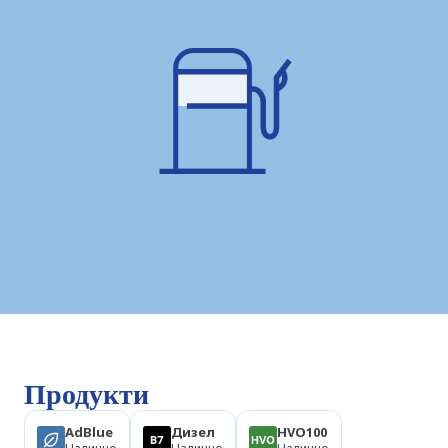
Продукти
AdBlue
Дизел
HVO100