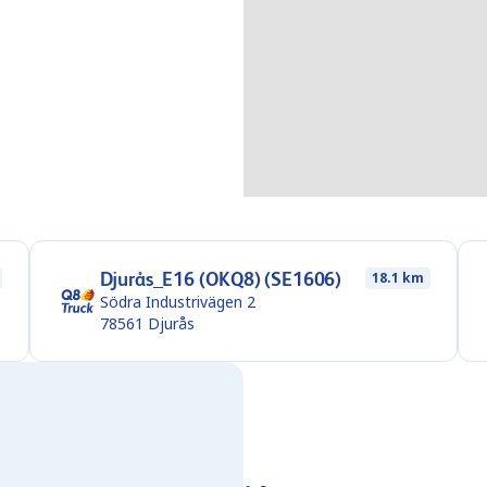
Djurås_E16 (OKQ8) (SE1606)
18.1 km
Södra Industrivägen 2
78561
Djurås