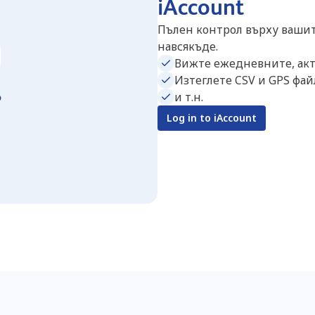
iAccount
Пълен контрол върху вашите
навсякъде.
Вижте ежедневните, акт
Изтеглете CSV и GPS фай
и т.н.
Log in to iAccount