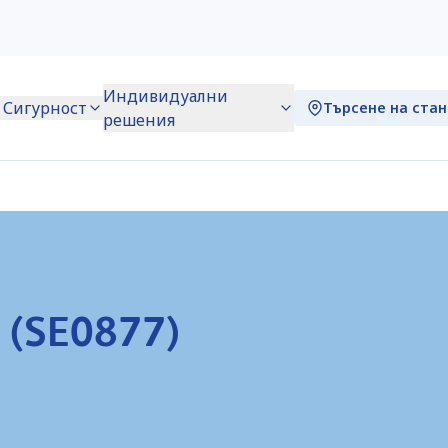
Индивидуални
Сигурност
Търсене на ста
решения
) (SE0877)