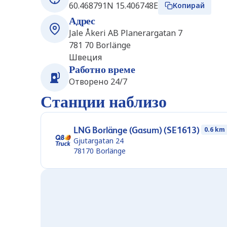
60.468791N 15.406748E
Копирай
Адрес
Jale Åkeri AB Planerargatan 7
781 70
Borlänge
Швеция
Работно време
Отворено 24/7
Станции наблизо
LNG Borlänge (Gasum) (SE1613)
0.6 km
Gjutargatan 24
78170
Borlänge