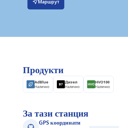
Маршрут
Продукти
AdBlue
Дизел
HVO100
Налично
Налично
Налично
За тази станция
GPS координати