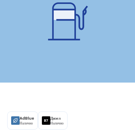
Продукти
AdBlue
Дизел
Налично
Налично
Удобства