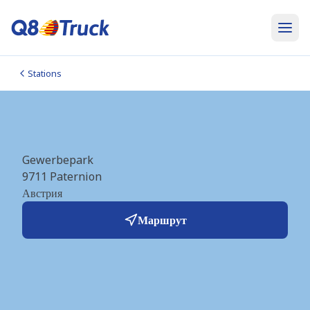
Stations
Paternion (dts) (AT4490)
Gewerbepark
9711
Paternion
Австрия
Маршрут