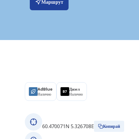
Маршрут
Продукти
AdBlue
Дизел
Налично
Налично
За тази станция
GPS координати
60.470071N 5.326708E
Копирай
Адрес