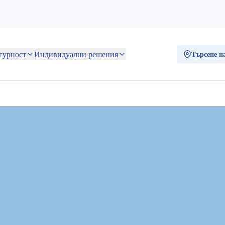
Индивидуални
Сигурност
Търсене на ста
решения
NO7681)