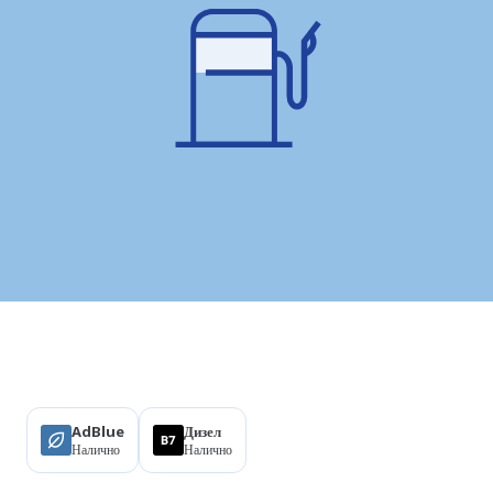
Продукти
AdBlue
Дизел
Налично
Налично
Удобства