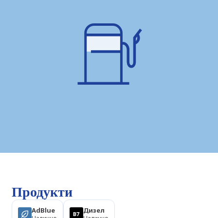
Продукти
AdBlue
Дизел