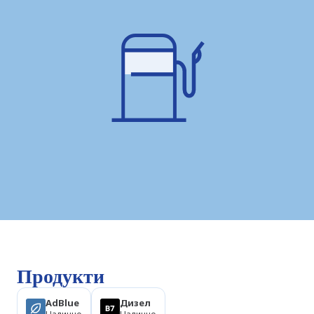
Продукти
AdBlue
Дизел