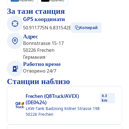
Налично
Налично
За тази станция
GPS координати
50.911775N 6.831542E
Копирай
Адрес
Bonnstrasse 15-17
50226
Frechen
Германия
Работно време
Отворено 24/7
Станции наблизо
Frechen (Q8Truck/AVEX)
0.3
km
(DE0424)
LKW-Tank Badziong Kölner Strasse 198
50226
Frechen