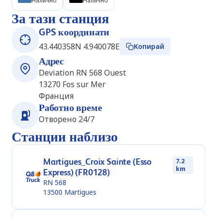
Налично
Налично
За тази станция
GPS координати
43.440358N 4.940078E
Копирай
Адрес
Deviation RN 568 Ouest
13270
Fos sur Mer
Франция
Работно време
Отворено 24/7
Станции наблизо
Martigues_Croix Sainte (Esso
7.2
km
Express) (FR0128)
RN 568
13500
Martigues