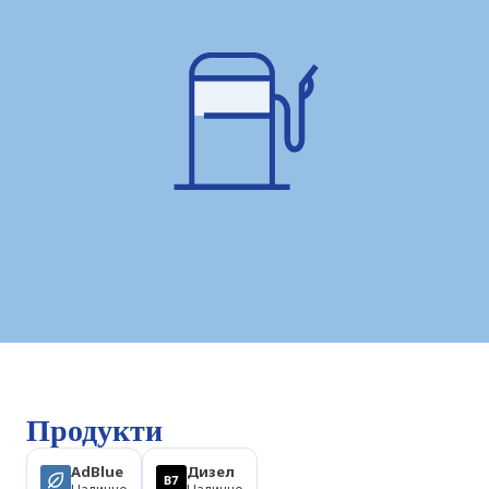
Продукти
AdBlue
Дизел