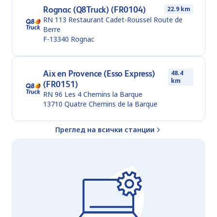
Rognac (Q8Truck) (FR0104)
22.9 km
RN 113 Restaurant Cadet-Roussel Route de
Berre
F-13340
Rognac
Aix en Provence (Esso Express)
48.4
km
(FR0151)
RN 96 Les 4 Chemins la Barque
13710
Quatre Chemins de la Barque
Преглед на всички станции